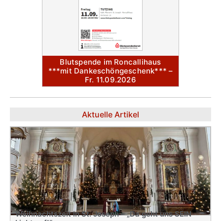
Blutspende im Roncallihaus
***mit Dankeschöngeschenk*** –
Fr. 11.09.2026
Aktuelle Artikel
Weihnachtszeit in St. Joseph – „Da geht uns SEIN