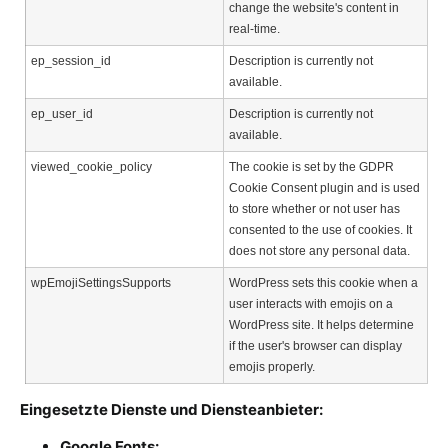
change the website's content in
real-time.
ep_session_id
Description is currently not
available.
ep_user_id
Description is currently not
available.
viewed_cookie_policy
The cookie is set by the GDPR
Cookie Consent plugin and is used
to store whether or not user has
consented to the use of cookies. It
does not store any personal data.
wpEmojiSettingsSupports
WordPress sets this cookie when a
user interacts with emojis on a
WordPress site. It helps determine
if the user's browser can display
emojis properly.
Eingesetzte Dienste und Diensteanbieter:
Google Fonts: