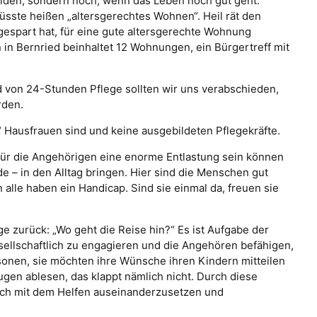
eiden, sondern noch, wenn das Leben noch gut geht.
müsste heißen „altersgerechtes Wohnen“. Heil rät den
gespart hat, für eine gute altersgerechte Wohnung
in Bernried beinhaltet 12 Wohnungen, ein Bürgertreff mit
d von 24-Stunden Pflege sollten wir uns verabschieden,
rden.
 Hausfrauen sind und keine ausgebildeten Pflegekräfte.
 für die Angehörigen eine enorme Entlastung sein können
e – in den Alltag bringen. Hier sind die Menschen gut
alle haben ein Handicap. Sind sie einmal da, freuen sie
 zurück: „Wo geht die Reise hin?“ Es ist Aufgabe der
sellschaftlich zu engagieren und die Angehören befähigen,
onen, sie möchten ihre Wünsche ihren Kindern mitteilen
gen ablesen, das klappt nämlich nicht. Durch diese
ich mit dem Helfen auseinanderzusetzen und