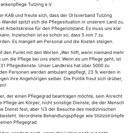
ankenpflege Tutzing e.V.
 KAB und freute sich, dass der Ortsverband Tutzing
andel spitzt sich die Pflegesituation in unserem Land zu.
 Arbeitskreise für den Pflegenotstand. Es muss uns klar
kann. Inzwischen ist es schon so, dass 5 von 7 zu
en. Es mangelt am Personal und die Kosten steigen.
uf den Punkt mit den Worten „Wer hilft, wenn niemand mehr
es um die Pflege bei uns steht. Wenn es um Pflege geht, ist
s 31 Pflegedienste. Unser Landkreis hat über 5000 zu
den Personen werden ambulant gepflegt, 23 % werden in
en ihre Angehörigen selber. Die Politik freut sich drüber,
en!
der, der einen Pflegegrad beantragen möchte, sein Anrecht
 Pflege am Körper, nicht sonstige Dienste, die der Mensch
che Dienst fest, aber 1/3 der Besuche des medizinischen
h besteht. Verordnete Behandlungspflege wie Stützstrümpfe
 einen Pflegegrad.