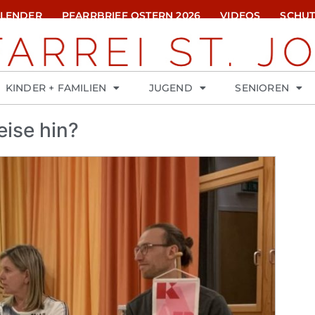
ALENDER
PFARRBRIEF OSTERN 2026
VIDEOS
SCHUT
KINDER + FAMILIEN
JUGEND
SENIOREN
eise hin?