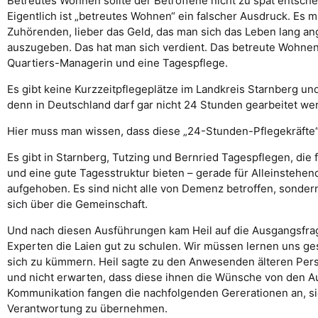
Betreutes Wohnen sollte der Betroffene nicht zu spät entsch
Eigentlich ist „betreutes Wohnen“ ein falscher Ausdruck. Es 
Zuhörenden, lieber das Geld, das man sich das Leben lang an
auszugeben. Das hat man sich verdient. Das betreute Wohnen 
Quartiers-Managerin und eine Tagespflege.
Es gibt keine Kurzzeitpflegeplätze im Landkreis Starnberg un
denn in Deutschland darf gar nicht 24 Stunden gearbeitet we
Hier muss man wissen, dass diese „24-Stunden-Pflegekräfte“
Es gibt in Starnberg, Tutzing und Bernried Tagespflegen, die
und eine gute Tagesstruktur bieten – gerade für Alleinstehend
aufgehoben. Es sind nicht alle von Demenz betroffen, sondern 
sich über die Gemeinschaft.
Und nach diesen Ausführungen kam Heil auf die Ausgangsfrage
Experten die Laien gut zu schulen. Wir müssen lernen uns ge
sich zu kümmern. Heil sagte zu den Anwesenden älteren Pers
und nicht erwarten, dass diese ihnen die Wünsche von den Au
Kommunikation fangen die nachfolgenden Gererationen an, s
Verantwortung zu übernehmen.