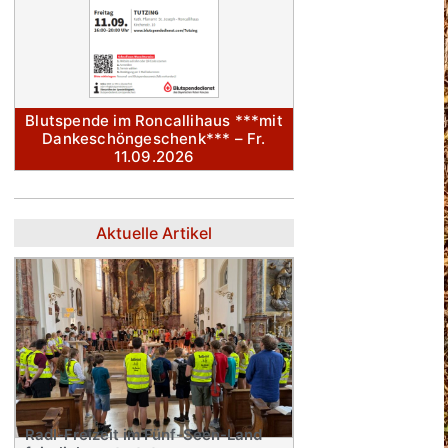
Blutspende im Roncallihaus ***mit
Dankeschöngeschenk*** – Fr.
11.09.2026
Aktuelle Artikel
Radl-Freizeit im Fünf-Seen-Land