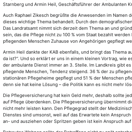
Starnberg und Armin Heil, Geschäftsführer der Ambulanten Kr
Auch Raphael Zikesch begrüßte die Anwesenden im Namen der
dieses wichtige Thema behandelt. Durch den demografischen W
Das Landratsamt nimmt sich derzeit dem Thema an und gründet
sein, das die Pflege nicht zu 100 % vom Staat bezahlt werden 
pflegenden Menschen Zuhause von Angehörigen gepflegt werd
Armin Heil dankte der KAB ebenfalls, und bringt das Thema a
da ist?“. Und so erklärt er uns in einem kleinen Vortrag, wie 
der ambulante Dienst immer an 3. Stelle. Im Landkreis gibt e
pflegende Menschen, Tendenz steigend. 36 % der zu pflegen
stationären Pflegeheime gepflegt und 51 % der Menschen pfleg
denn sie hat keine Lösung – die Politik kann es nicht mehr lös
Die Pflegeversicherung hat kein Geld mehr, deshalb sollte je
auf Pflege überdenken. Die Pflegeversicherung übernimmt die
nicht mehr leisten kann. Den Pflegegrad stellt der Medizinis
Dienstes sind umsonst, weil auf das Erwartete kein Anspruc
an- und ausziehen oder Spritzen geben ist kein Anspruch auf