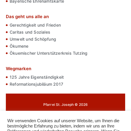
Bayerische Ehrenamtskarte
Das geht uns alle an
Gerechtigkeit und Frieden
Caritas und Soziales
Umwelt und Schöpfung
Ökumene
Ökuemischer Unterstützerkreis Tutzing
Wegmarken
125 Jahre Eigenständigkeit
Reformationsjubiläum 2017
Pfarrei St. Joseph © 2026
Impressum
Wir verwenden Cookies auf unserer Website, um Ihnen die
bestmögliche Erfahrung zu bieten, indem wir uns an Ihre
Datenschutz