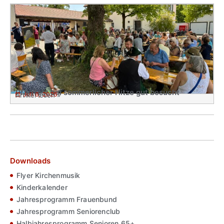
Pfarrfest bei sommerlicher Hitze gut besucht
Juli 6, 2026
Artikel lesen »
Downloads
Flyer Kirchenmusik
Kinderkalender
Jahresprogramm Frauenbund
Jahresprogramm Seniorenclub
Halbjahresprogramm Senioren 65+