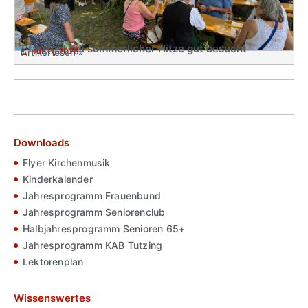
Pfarrfest bei sommerlicher Hitze gut besucht
Juli 6, 2026
Artikel lesen »
Downloads
Flyer Kirchenmusik
Kinderkalender
Jahresprogramm Frauenbund
Jahresprogramm Seniorenclub
Halbjahresprogramm Senioren 65+
Jahresprogramm KAB Tutzing
Lektorenplan
Wissenswertes