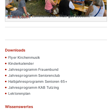
Pfarrfest bei sommerlicher Hitze gut besucht
Juli 6, 2026
Artikel lesen »
Downloads
Flyer Kirchenmusik
Kinderkalender
Jahresprogramm Frauenbund
Jahresprogramm Seniorenclub
Halbjahresprogramm Senioren 65+
Jahresprogramm KAB Tutzing
Lektorenplan
Wissenswertes