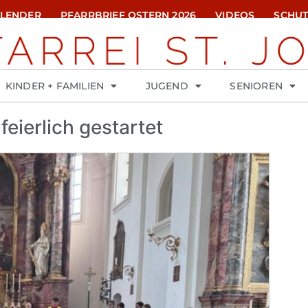
ALENDER
PFARRBRIEF OSTERN 2026
VIDEOS
SCHUT
KINDER + FAMILIEN
JUGEND
SENIOREN
eierlich gestartet