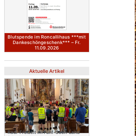
Blutspende im Roncallihaus ***mit
Dankeschöngeschenk*** – Fr.
11.09.2026
Aktuelle Artikel
Radl-Freizeit im Fünf-Seen-Land