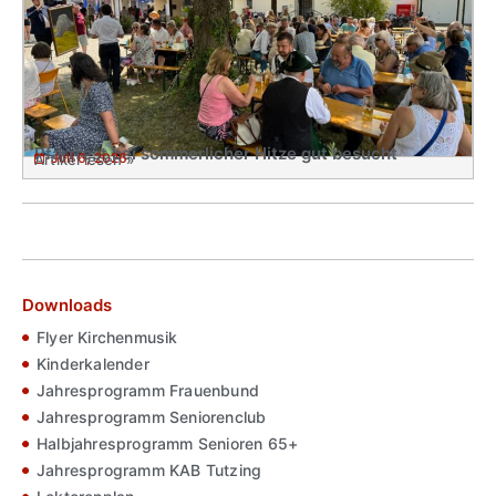
Pfarrfest bei sommerlicher Hitze gut besucht
Juli 6, 2026
Artikel lesen »
Downloads
Flyer Kirchenmusik
Kinderkalender
Jahresprogramm Frauenbund
Jahresprogramm Seniorenclub
Halbjahresprogramm Senioren 65+
Jahresprogramm KAB Tutzing