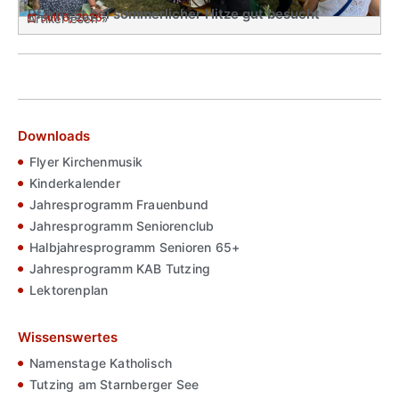
Pfarrfest bei sommerlicher Hitze gut besucht
Juli 6, 2026
Artikel lesen »
Downloads
Flyer Kirchenmusik
Kinderkalender
Jahresprogramm Frauenbund
Jahresprogramm Seniorenclub
Halbjahresprogramm Senioren 65+
Jahresprogramm KAB Tutzing
Lektorenplan
Wissenswertes
Namenstage Katholisch
Tutzing am Starnberger See