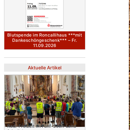
Blutspende im Roncallihaus ***mit
Dankeschöngeschenk*** – Fr.
11.09.2026
Aktuelle Artikel
Radl-Freizeit im Fünf-Seen-Land