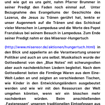
und wie gut es uns geht, nahm Pfarrer Brummer in
seiner Predigt den Faden noch einmal auf. Unter
Bezugnahme des Evangeliums der Geschichte des
Lazerus, die Jesus zu Tränen gerührt hat, lenkte er
unser Augenmerk auf die Tränen und das Schicksal
vieler Menschen in Lampedusa und die Worte des Papst
Franziskus bei seinem Besuch in Lampedusa. Zum Ende
seiner Predigt nahm er das Misereor-Hungertuch
(
http://www.misereor.de/aktionen/hungertuch.html
)
in
den Blick und appelierte an die Verantwortung unserer
Politiker und auch an uns selbst. Musikalisch wurde der
Gottesdienst von den „Blue Notes“ mit schwungvollen
aber auch nachdenklichen Liedern begleitet. Nach dem
Gottesdienst boten die Firmlinge Waren aus dem Eine-
Welt-Laden an und zeigten an verschiedenen Tischen,
wie Kinder in den Entwicklungsländern ausgebeutet
werden und wie wir mit den Ressourcen der Welt
umgehen könnten, wenn wir ein bisschen mehr
nachdenken würden. Beim anschließenden
„Fastenessen“, unserem traditionellen Eintopfessen aus