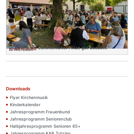
Pfarrfest bei sommerlicher Hitze gut besucht
Juli 6, 2026
Artikel lesen »
Downloads
Flyer Kirchenmusik
Kinderkalender
Jahresprogramm Frauenbund
Jahresprogramm Seniorenclub
Halbjahresprogramm Senioren 65+
Jahresprogramm KAB Tutzing