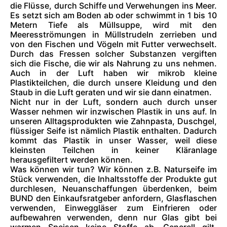
die Flüsse, durch Schiffe und Verwehungen ins Meer.
Es setzt sich am Boden ab oder schwimmt in 1 bis 10
Metern Tiefe als Müllsuppe, wird mit den
Meeresströmungen in Müllstrudeln zerrieben und
von den Fischen und Vögeln mit Futter verwechselt.
Durch das Fressen solcher Substanzen vergiften
sich die Fische, die wir als Nahrung zu uns nehmen.
Auch in der Luft haben wir mikrob kleine
Plastikteilchen, die durch unsere Kleidung und den
Staub in die Luft geraten und wir sie dann einatmen.
Nicht nur in der Luft, sondern auch durch unser
Wasser nehmen wir inzwischen Plastik in uns auf. In
unseren Alltagsprodukten wie Zahnpasta, Duschgel,
flüssiger Seife ist nämlich Plastik enthalten. Dadurch
kommt das Plastik in unser Wasser, weil diese
kleinsten Teilchen in keiner Kläranlage
herausgefiltert werden können.
Was können wir tun? Wir können z.B. Naturseife im
Stück verwenden, die Inhaltsstoffe der Produkte gut
durchlesen, Neuanschaffungen überdenken, beim
BUND den Einkaufsratgeber anfordern, Glasflaschen
verwenden, Einweggläser zum Einfrieren oder
aufbewahren verwenden, denn nur Glas gibt bei
warmen Speisen keine Stoffe ab. Generell gilt,