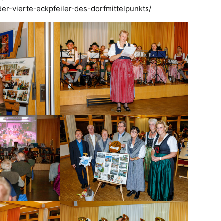
er-vierte-eckpfeiler-des-dorfmittelpunkts/