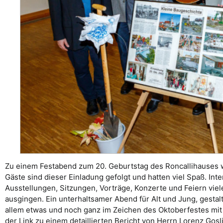
Zu einem Festabend zum 20. Geburtstag des Roncallihauses w
Gäste sind dieser Einladung gefolgt und hatten viel Spaß. Int
Ausstellungen, Sitzungen, Vorträge, Konzerte und Feiern viele
ausgingen. Ein unterhaltsamer Abend für Alt und Jung, gestalt
allem etwas und noch ganz im Zeichen des Oktoberfestes mit 
der Link zu einem detaillierten Bericht von Herrn Lorenz Gosl