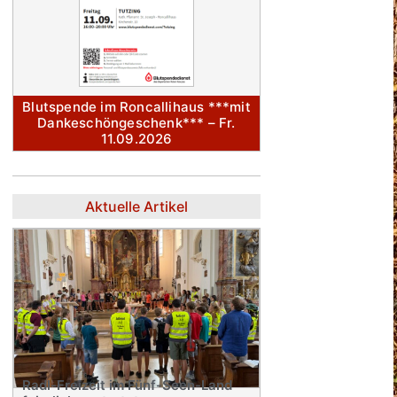
Blutspende im Roncallihaus ***mit
Dankeschöngeschenk*** – Fr.
11.09.2026
Aktuelle Artikel
Radl-Freizeit im Fünf-Seen-Land